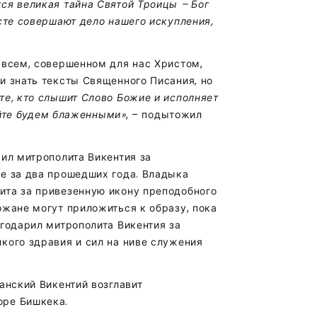
ся великая тайна Святой Троицы – Бог
сте совершают дело нашего искупления,
 всем, совершенном для нас Христом,
и знать тексты Священного Писания, но
те, кто слышит Слово Божие и исполняет
вайте будем блаженными»
, – подытожил
рил митрополита Викентия за
е за два прошедших года. Владыка
ита за привезенную икону преподобного
ожане могут приложиться к образу, пока
агодарил митрополита Викентия за
кого здравия и сил на ниве служения
анский Викентий возглавит
оре Бишкека.