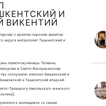
Л
ШКЕНТСКИЙ И
Й ВИКЕНТИЙ
епархию с архипастырским визитом
о округа митрополит Ташкентский и
 день памяти мученицы Татианы,
 литургию в Свято-Воскресенском
тву сослужили: епископ Бишкекский и
Бишкекской и Ташкентской епархий.
вято-Троицкого Никольского женского
льгина).
братился к молящимся со своим