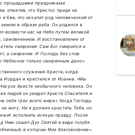
 с прошедшими праздниками
, отметив, что Христос придя на
и Еве, что искупит род человеческий от
 землю в образе раба. Он родился в
ел возвести нас на Небо путем великой
, самомнением. И восстановление от
етель смирения. Сам Бог смирился и
т, а смирение. И Господь без слов
о Небесное только смиренным дано».
ственного служения Христа, когда
на Иордан и крестился от Иоанна.
«Мы
 Иисусе Христе необычного человека. Он
тва людей он увидел Христа Спасителя и
на себя грех всего мира». Когда Господь
Я не могу. Не я должен крестить Тебя, но
длежит исполнить всякую правду. После
ад Ним сошел Дух Святой в виде голубя.
юбленный, в котором Мое благоволение».