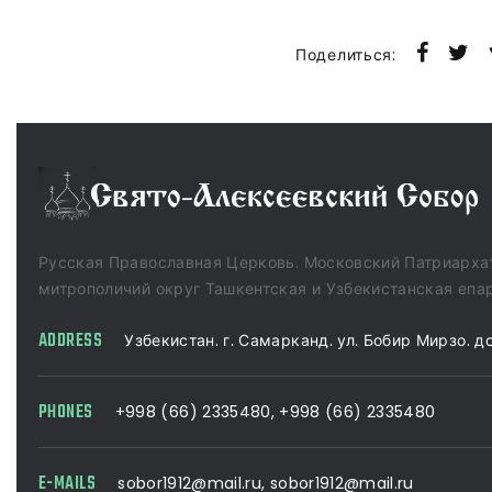
Поделиться:
Русская Православная Церковь. Московский Патриарха
митрополичий округ Ташкентская и Узбекистанская епа
ADDRESS
Узбекистан. г. Самарканд. ул. Бобир Мирзо. д
PHONES
+998 (66) 2335480
,
+998 (66) 2335480
E-MAILS
sobor1912@mail.ru
,
sobor1912@mail.ru