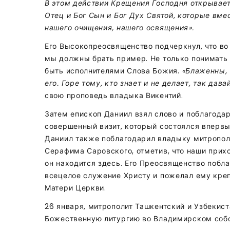
В этом действии Крещения Господня открывает
Отец и Бог Сын и Бог Дух Святой, которые вме
нашего очищения, нашего освящения».
Его Высокопреосвященство подчеркнул, что во
мы должны брать пример. Не только понимать 
быть исполнителями Слова Божия.
«Блаженны, 
его. Горе тому, кто знает и не делает, так да
свою проповедь владыка Викентий.
Затем епископ Даниил взял слово и поблагода
совершенный визит, который состоялся впервы
Даниил также поблагодарил владыку митропол
Серафима Саровского, отметив, что наши прих
он находится здесь. Его Преосвященство побл
всецелое служение Христу и пожелал ему креп
Матери Церкви.
26 января, митрополит Ташкентский и Узбекист
Божественную литургию во Владимирском соб