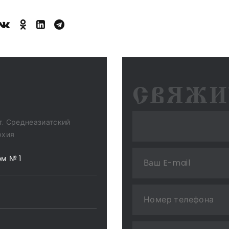
СВЯЖИ
т. Среднеазиатский
рхия
ом № 1