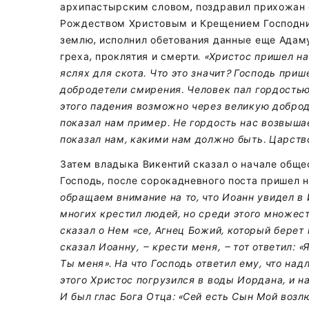
архипастырским словом, поздравил прихожан
Рождеством Христовым и Крещением Господним
землю, исполнил обетования данные еще Адаму 
греха, проклятия и смерти.
«Христос пришел на
яслях для скота. Что это значит? Господь приш
добродетели смирения. Человек пал гордостью
этого падения возможно через великую доброд
показал нам пример. Не гордость нас возвышае
показал нам, какими нам должно быть. Царств
Затем владыка Викентий сказал о начале обще
Господь, после сорокадневного поста пришел 
обращаем внимание на то, что Иоанн увидел в
многих крестил людей, но среди этого множес
сказал о Нем «се, Агнец Божий, который берет 
сказал Иоанну, – крести меня, – тот ответил: «
Ты меня». На что Господь ответил ему, что на
этого Христос погрузился в воды Иордана, и н
И был глас Бога Отца: «Сей есть Сын Мой возл