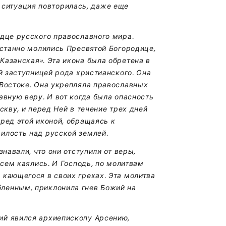
эта ситуация повторилась, даже еще
рдце русского православного мира.
естанно молились Пресвятой Богородице,
Казанская». Эта икона была обретена в
ой заступницей рода христианского. Она
 Востоке. Она укрепляла православных
авную веру. И вот когда была опасность
скву, и перед Ней в течение трех дней
ред этой иконой, обращаясь к
илость над русской землей.
знавали, что они отступили от веры,
всем каялись. И Господь, по молитвам
 кающегося в своих грехах. Эта молитва
ленным, приклонила гнев Божий на
ий явился архиепископу Арсению,