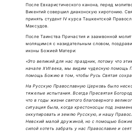
После Евхаристического канона, перед молитв
Викентий совершил диаконскую хиротонию. Св
принять студент IV курса Ташкентской Правос
Максудов.
После Таинства Причастия и заамвонной молит
молящимся с назидательным словом, поздрави
иконы Божией Матери:
«Это великий для нас праздник, потому что эт
начале XVII века, мы видим чудесную помощь 
помощь Божию в том, чтобы Русь Святая сохра
На Русскую Православную Церковь было неско
тяжелые испытания. Всегда Пресвятая Богоро
что в годы жизни святого благоверного велико
ситуация была, когда крестоносцы под знамен
оккупировать и землю Русскую, и нашу Правос
Невский малой дружиной, но с помощью Божией
силой хотеть забрать у нас Православие и сея