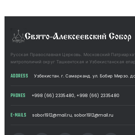
Русская Православная Церковь. Московский Патриарха
митрополичий округ Ташкентская и Узбекистанская епа
ADDRESS
Узбекистан. г. Самарканд. ул. Бобир Мирзо. д
PHONES
+998 (66) 2335480
,
+998 (66) 2335480
E-MAILS
sobor1912@mail.ru
,
sobor1912@mail.ru