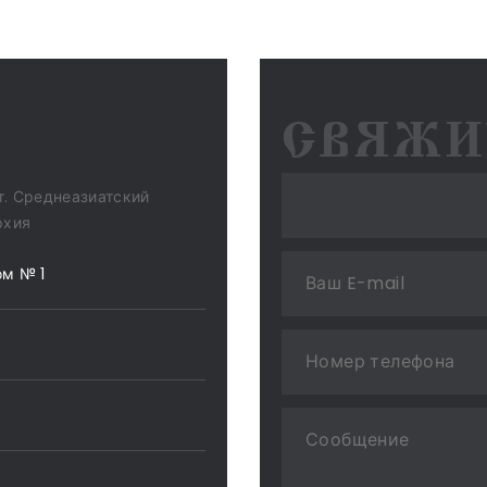
СВЯЖИ
т. Среднеазиатский
рхия
ом № 1