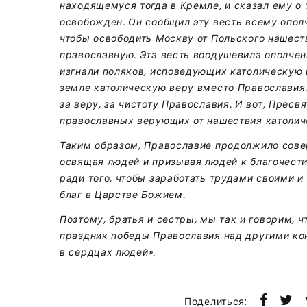
находящемуся тогда в Кремле, и сказал ему о 
освобожден. Он сообщил эту весть всему опол
чтобы освободить Москву от Польского нашеств
православную. Эта весть воодушевила ополченц
изгнали поляков, исповедующих католическую 
земле католическую веру вместо Православия.
за веру, за чистоту Православия. И вот, Прес
православных верующих от нашествия католич
Таким образом, Православие продолжило совер
освящая людей и призывая людей к благочести
ради того, чтобы заработать трудами своими 
благ в Царстве Божием.
Поэтому, братья и сестры, мы так и говорим, ч
праздник победы Православия над другими ко
в сердцах людей».
Поделиться: