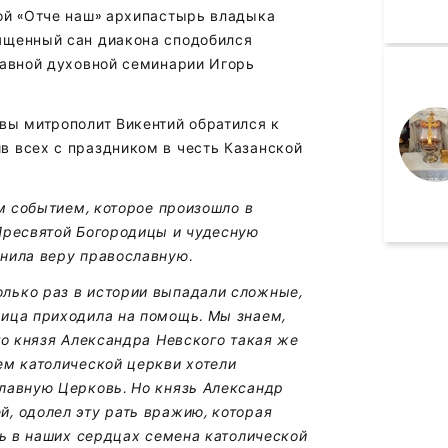
ой «Отче наш» архипастырь владыка
ященный сан диакона сподобился
лавной духовной семинарии Игорь
вы митрополит Викентий обратился к
в всех с праздником в честь Казанской
им событием, которое произошло в
Пресвятой Богородицы и чудесную
нила веру православную.
лько раз в истории выпадали сложные,
дица приходила на помощь. Мы знаем,
го князя Александра Невского такая же
ем католической церкви хотели
лавную Церковь. Но князь Александр
, одолел эту рать вражию, которая
ть в наших сердцах семена католической